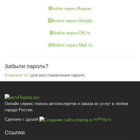
Войти через Яндекс
Войти через Google
Войти через OK.ru
@
Войти через Mail.ru
Забыли пароль?
Кликните тут
для восстановления пароля.
Онлайн сервис поиска автоэкспертов и заказа их услуг в любом
городе России.
Сделано с душой
imProg.ru
Ссылки