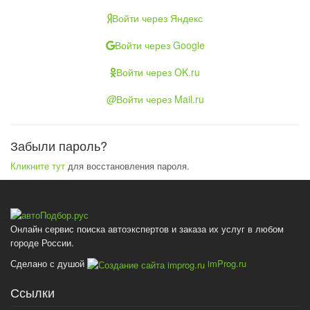
Войти через Яндекс
Войти через Google
Войти через OK.ru
@
Войти через Mail.ru
Забыли пароль?
Кликните тут
для восстановления пароля.
Онлайн сервис поиска автоэкспертов и заказа их услуг в любом
городе России.
Сделано с душой
imProg.ru
Ссылки