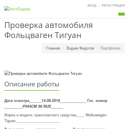
ВХОД
РЕГИСТРАЦИЯ
Мен
Проверка автомобиля
Фольцваген Тигуан
Главная
Вадим Федотов
Портфолио
Описание работы
Дата осмотра______
14.08.2016
_____________ Гос. номер
_________
P
044
CM
96
RUS
______
Марка и модель транспортного средства____ Wolkswagen
Tiguan______________________