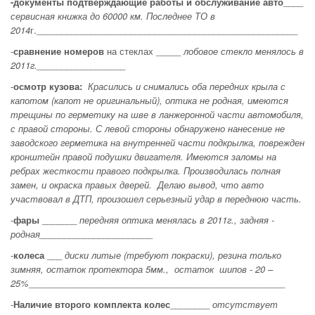
-документы подтверждающие
работы и обслуживание авто
____
сервисная книжка до 60000 км. Последнее ТО в
2014
г._____________________________________________________
-
сравнение номеров
на стеклах _____
лобовое стекло менялось в
2011г.__________________
-
осмотр кузова:
Красились и снимались оба передних крыла с
капотом (капот не оригинальный), оптика не родная, имеются
трещины по герметику на шве в ланжеронной части автомобиля,
с правой стороны. С левой стороны обнаружено нанесение не
заводского герметика на внутренней части подкрылка, поврежден
кронштейн правой подушки двигателя. Имеются заломы на
ребрах жесткости правого подкрылка. Производилась полная
замен, и окраска правых дверей. Делаю вывод, что авто
участвовал в ДТП, произошел серьезный удар в переднюю часть.
-
фары
_______
передняя оптика менялась в 2011г., задняя -
родная_______________________
-
колеса
___
диски литые (требуют покраски), резина только
зимняя, остаток протектора 5мм., остаток шипов - 20 –
25%
____________________________________________________
-
Наличие второго комплекта колес
________
отсутствует