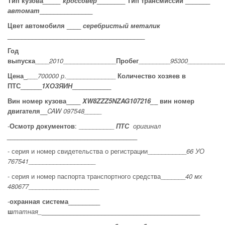
Тип кузова
_____ кроссовер
________ Тип трансмиссии _______
автомат
_______________
Цвет автомобиля ____
серебристый металик
_______________________________________
Год
выпуска
____
2010
_______________
Пробег
_________
95300__________
Цена_
___
700000 р
.______________
Количество хозяев в
ПТС______
1ХОЗЯИН
___________
Вин номер кузова____
XW
8
ZZZ
5
NZAG
107216_
_ вин номер
двигателя__
CAW
097548_____
-
Осмотр документов
: __________
ПТС
оригинал
_____________________________________
- серия и номер свидетельства о регистрации___________
66 УО
767541
___________________
- серия и номер паспорта транспортного средства_______
40 мх
480677
____________________
-
охранная система_________
ш
татная_
_______________________________
______________