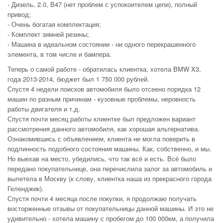
- Дизель, 2.0, В47 (нет проблем с успокоителем цепи), полный
привод;
- Очень богатая комплектация;
- Комплект зимней резины;
- Машина в идеальном состоянии - ни одного перекрашенного
элемента, в том числе и бампера.
Теперь о самой работе - обратилась клиентка, хотела BMW X3,
года 2013-2014, бюджет был 1 750 000 рублей.
Спустя 4 недели поисков автомобиля было отсеено порядка 12
машин по разным причинам - кузовные проблемы, неровность
работы двигателя и т.д.
Спустя почти месяц работы клиентке был предложен вариант
рассмотрения данного автомобиля, как хорошая альтернатива.
Ознакомившись с объявлением, клиента не могла поверить в
подлинность подобного состояния машины. Как, собственно, и мы.
Но выехав на место, убедились, что так всё и есть. Всё было
передано покупательнице, она перечислила залог за автомобиль и
вылетела в Москву (к слову, клиентка наша из прекрасного города
Геленджик).
Спустя почти 4 месяца после покупки, я продолжаю получать
восторженные отзывы от покупательницы данной машины. И это не
удивительно - хотела машину с пробегом до 100 000км, а получила