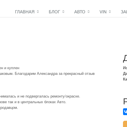
ГЛАВНАЯ
БЛОГ
АВТО
VIN
ЗА
ен и куплен
И
шковым. Благодарим Александра за прекрасный отзыв
Да
Ка
снималась и не подвергалась ремонту/окраске.
ове так и в центральных блоках Авто.
продавцом.