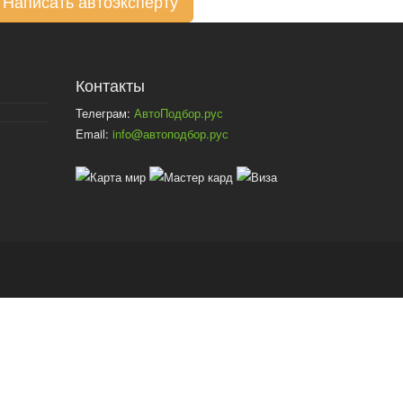
Написать автоэксперту
Контакты
Телеграм:
АвтоПодбор.рус
Email:
info@автоподбор.рус