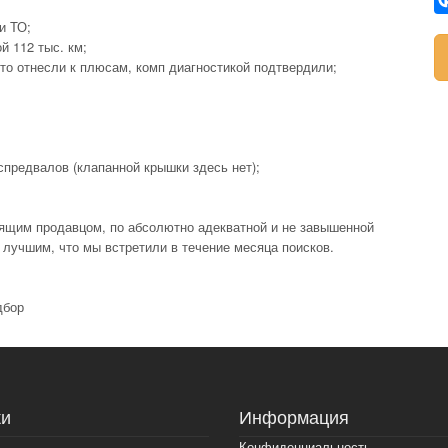
 и ТО;
й 112 тыс. км;
это отнесли к плюсам, комп диагностикой подтвердили;
аспредвалов (клапанной крышки здесь нет);
оящим продавцом, по абсолютно адекватной и не завышенной
 лучшим, что мы встретили в течение месяца поисков.
дбор
и
Информация
Конфиденциальность