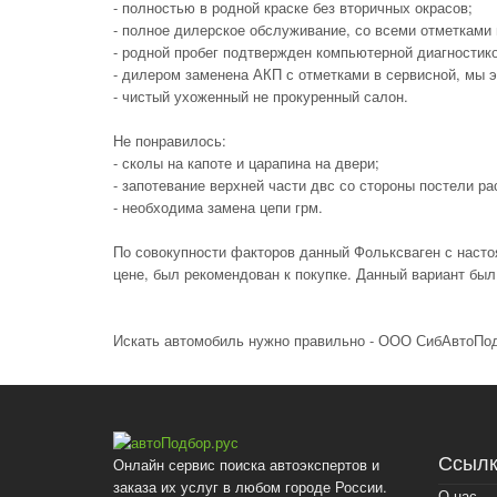
- полностью в родной краске без вторичных окрасов;
- полное дилерское обслуживание, со всеми отметками
- родной пробег подтвержден компьютерной диагностико
- дилером заменена АКП с отметками в сервисной, мы 
- чистый ухоженный не прокуренный салон.
Не понравилось:
- сколы на капоте и царапина на двери;
- запотевание верхней части двс со стороны постели р
- необходима замена цепи грм.
По совокупности факторов данный Фольксваген с наст
цене, был рекомендован к покупке. Данный вариант был
Искать автомобиль нужно правильно - ООО СибАвтоПо
Ссылк
Онлайн сервис поиска автоэкспертов и
заказа их услуг в любом городе России.
О нас