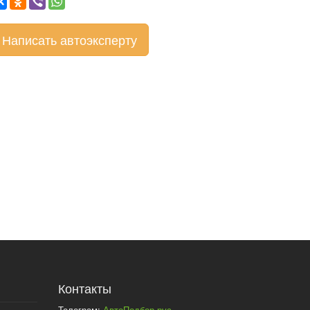
Написать автоэксперту
Контакты
Телеграм:
АвтоПодбор.рус