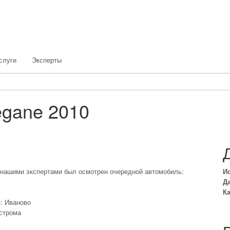
слуги
Эксперты
egane 2010
 нашими экспертами был осмотрен очередной автомобиль:
И
Да
Ка
я: Иваново
острома