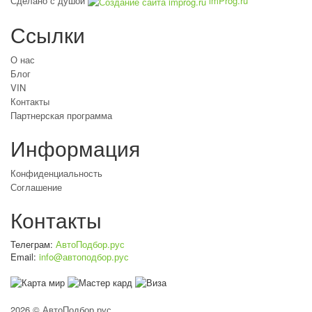
Сделано с душой
imProg.ru
Ссылки
О нас
Блог
VIN
Контакты
Партнерская программа
Информация
Конфиденциальность
Соглашение
Контакты
Телеграм:
АвтоПодбор.рус
Email:
info@автоподбор.рус
2026 © АвтоПодбор.рус