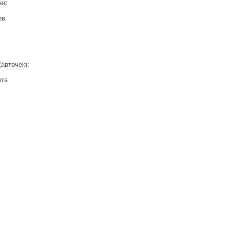
лес
ов
(авточек);
ета