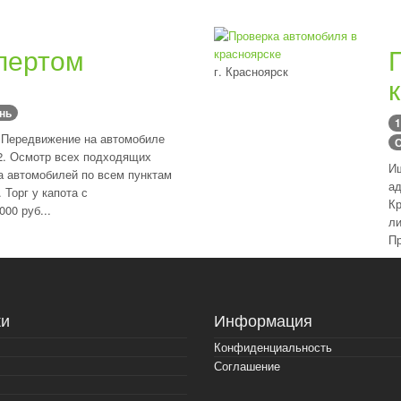
спертом
г. Красноярск
ень
1
Передвижение на автомобиле
С
.2. Осмотр всех подходящих
Ищ
а автомобилей по всем пунктам
ад
 Торг у капота с
Кр
00 руб...
ли
Пр
и
Информация
Конфиденциальность
Соглашение