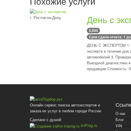
Похожие услуги
День с эк
г. Ростов-на-Дону
5,000
Срок сдачи отчета: 1 д
ДЕНЬ С ЭКСПЕРТОМ 1. 
эксперта в течение дня
автомобилей.3. Проверк
Выездной диагностики.4.
продавцом.Стоимость: 50
Ссылк
Онлайн сервис поиска автоэкспертов и
заказа их услуг в любом городе России.
О нас
Блог
Сделано с душой
imProg.ru
VIN