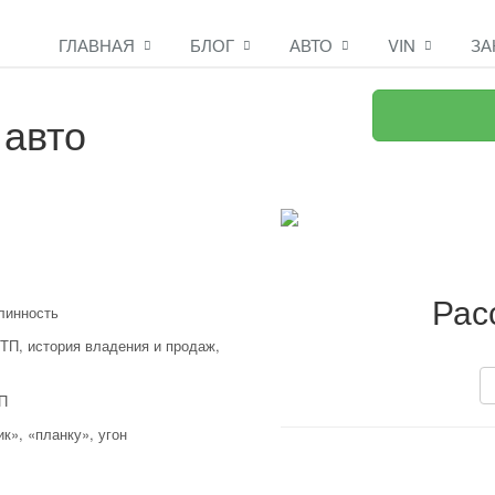
ГЛАВНАЯ
БЛОГ
АВТО
VIN
ЗА
авто
Рас
линность
ДТП, история владения и продаж,
КП
к», «планку», угон