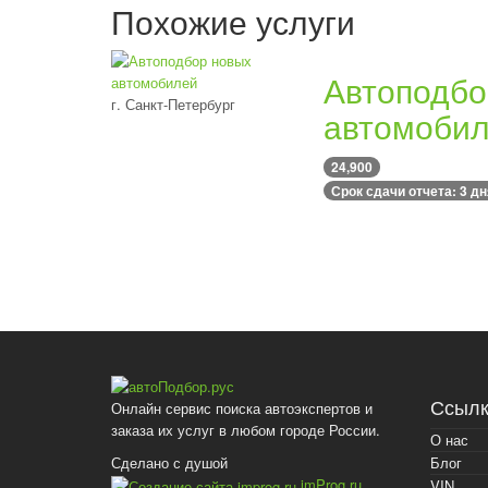
Похожие услуги
Автоподбо
г. Санкт-Петербург
автомоби
24,900
Срок сдачи отчета: 3 дн
Ссылк
Онлайн сервис поиска автоэкспертов и
заказа их услуг в любом городе России.
О нас
Блог
Сделано с душой
imProg.ru
VIN