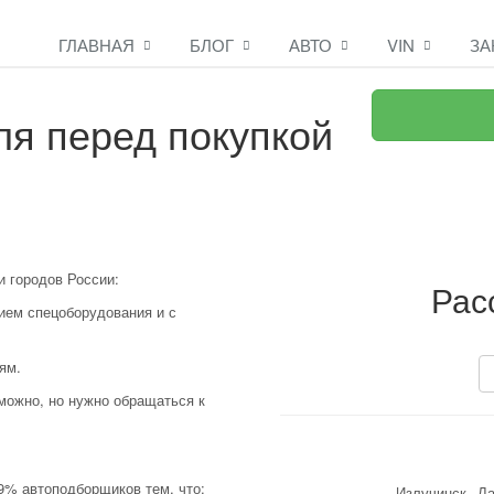
ГЛАВНАЯ
БЛОГ
АВТО
VIN
ЗА
я перед покупкой
и городов России:
Рас
ием спецоборудования и с
ям.
ь можно, но нужно обращаться к
99% автоподборщиков тем, что:
Излучинск
Ла