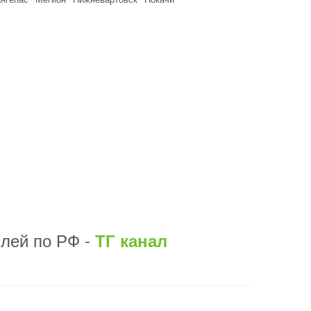
илей по РФ -
ТГ канал