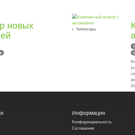
р новых
г. Чебоксары
лей
1
я
С
Ко
ус
сп
(к
Ос
и
Информация
Конфиденциальность
Соглашение