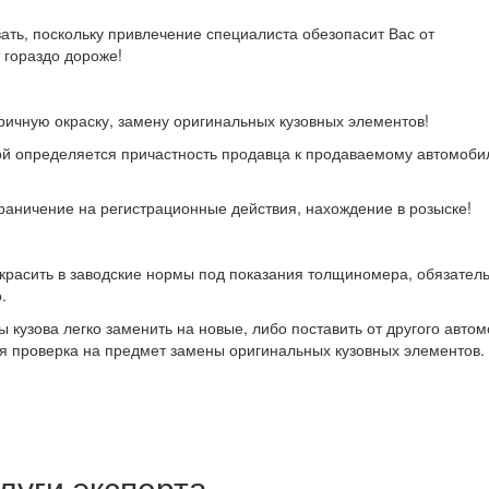
вать, поскольку привлечение специалиста обезопасит Вас от
 гораздо дороже!
оричную окраску, замену оригинальных кузовных элементов!
ой определяется причастность продавца к продаваемому автомобил
граничение на регистрационные действия, нахождение в розыске!
окрасить в заводские нормы под показания толщиномера, обязател
.
 кузова легко заменить на новые, либо поставить от другого авто
ся проверка на предмет замены оригинальных кузовных элементов.
луги
эксперта