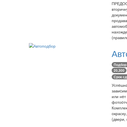
ПРЕДОС
вторичн
докумен
продава
автомоб
нахожде
(правил
Авт
Подбор
20,300
Срок сд
Успeшнa
завиcим
или нeт
фотоoт
Комплек
окраску
(двери,