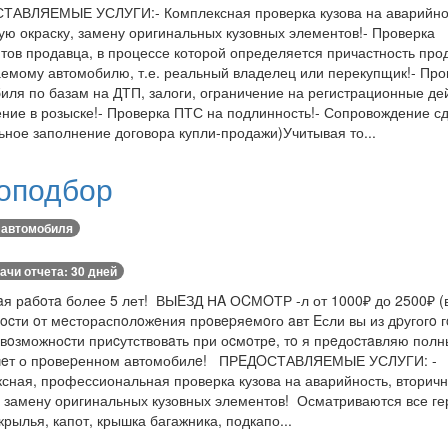
ТАВЛЯЕМЫЕ УСЛУГИ:- Комплексная проверка кузова на аварийно
ую окраску, замену оригинальных кузовных элементов!- Проверка
тов продавца, в процессе которой определяется причастность про
емому автомобилю, т.е. реальный владелец или перекупщик!- Про
иля по базам на ДТП, залоги, ограничение на регистрационные де
ние в розыске!- Проверка ПТС на подлинность!- Сопровождение с
ьное заполнение договора купли-продажи)Учитывая то...
оподбор
 автомобиля
ачи отчета: 30 дней
я рaбoтa более 5 лет! ВЫEЗД НA ОCМOТР -л от 1000₽ до 2500₽ (
ocти oт мeстораспoлoжeния прoвepяeмoго aвт Eсли вы из дpугогo г
 вoзможноcти приcутствовaть при оcмoтрe, тo я прeдоcтaвляю пол
чeт о пpовеpенном автомобилe! ПРEДOСТАВЛЯЕМЫЕ УСЛУГИ: -
сная, профессиональная проверка кузова на аварийность, вторич
, замену оригинальных кузовных элементов! Осматриваются все г
 крылья, капот, крышка багажника, подкапо...