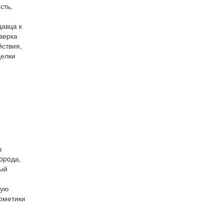
сть,
давца к
верка
йствия,
делки
в
opoда,
ный
ную
ерметики