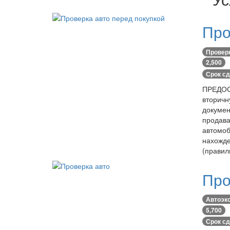
Про
Провер
2,500
Срок сд
ПРЕДОС
вторичн
докумен
продава
автомоб
нахожде
(правил
Про
Автоэкс
5,700
Срок сд