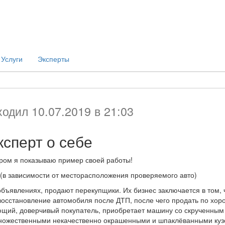
Услуги
Эксперты
одил 10.07.2019 в 21:03
ксперт
о себе
ром я показываю пример своей работы!
в зависимости от месторасположения проверяемого авто)
объявлениях, продают перекупщики. Их бизнес заключается в том, 
восстановление автомобиля после ДТП, после чего продать по хор
ающий, доверчивый покупатель, приобретает машину со скрученным
 множественными некачественно окрашенными и шпаклёванными ку