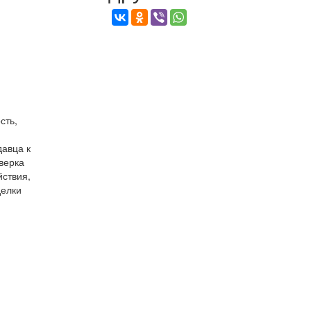
сть,
давца к
верка
йствия,
делки