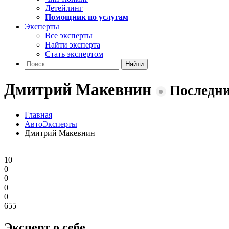
Детейлинг
Помощник по услугам
Эксперты
Все эксперты
Найти эксперта
Стать экспертом
Найти
Дмитрий Макевнин
Последний
Главная
АвтоЭксперты
Дмитрий Макевнин
10
0
0
0
0
655
Эксперт
о себе