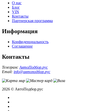
О нас
Блог
VIN
Контакты
Партнерская программа
Информация
Конфиденциальность
Соглашение
Контакты
Телеграм:
АвтоПодбор.рус
Email:
info@автоподбор.рус
2026 © АвтоПодбор.рус